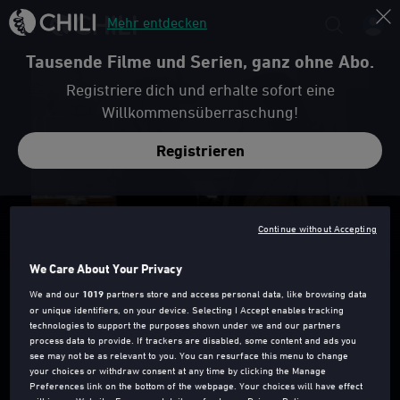
Mehr entdecken
Tausende Filme und Serien, ganz ohne Abo.
Registriere dich und erhalte sofort eine
Willkommensüberraschung!
Registrieren
Trailer
Continue without Accepting
We Care About Your Privacy
LA VÉRITÉ - LEBEN UND LÜGEN LASSEN
We and our
1019
partners store and access personal data, like browsing data
or unique identifiers, on your device. Selecting I Accept enables tracking
technologies to support the purposes shown under we and our partners
process data to provide. If trackers are disabled, some content and ads you
see may not be as relevant to you. You can resurface this menu to change
your choices or withdraw consent at any time by clicking the Manage
FSK 12
2019
106 Min.
Preferences link on the bottom of the webpage. Your choices will have effect