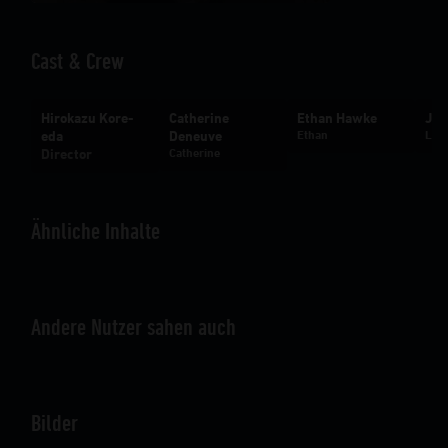
Cast & Crew
Hirokazu Kore-
Catherine
Ethan Hawke
Jul
eda
Deneuve
Ethan
Lum
Director
Catherine
Ähnliche Inhalte
Andere Nutzer sahen auch
Bilder